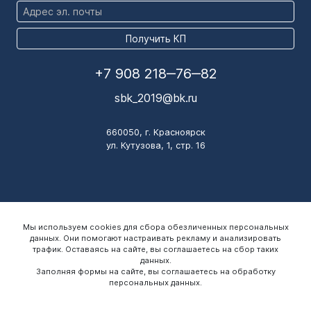
Получить КП
+7 908 218‒76‒82
sbk_2019@bk.ru
660050, г. Красноярск
ул. Кутузова, 1, стр. 16
Мы используем cookies для сбора обезличенных персональных
данных. Они помогают настраивать рекламу и анализировать
трафик. Оставаясь на сайте, вы соглашаетесь на сбор таких
данных.
Заполняя формы на сайте, вы соглашаетесь на обработку
персональных данных.